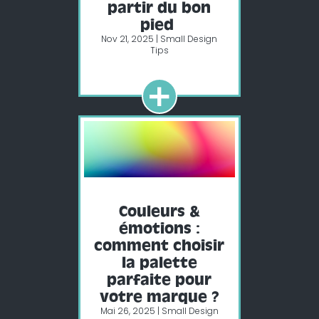
partir du bon
pied
Nov 21, 2025
|
Small Design
Tips
+
Couleurs &
émotions :
comment choisir
la palette
parfaite pour
votre marque ?
Mai 26, 2025
|
Small Design